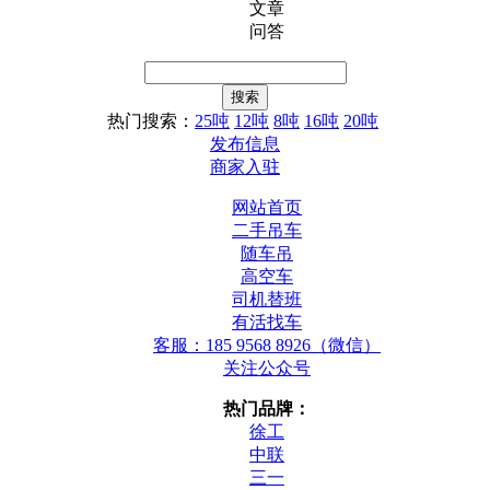
文章
问答
热门搜索：
25吨
12吨
8吨
16吨
20吨
发布信息
商家入驻
网站首页
二手吊车
随车吊
高空车
司机替班
有活找车
客服：185 9568 8926（微信）
关注公众号
热门品牌：
徐工
中联
三一