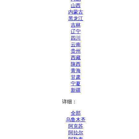
山西
内蒙古
黑龙江
吉林
辽宁
四川
云南
贵州
西藏
陕西
青海
甘肃
宁夏
新疆
详细：
全部
乌鲁木齐
阿克苏
阿拉尔