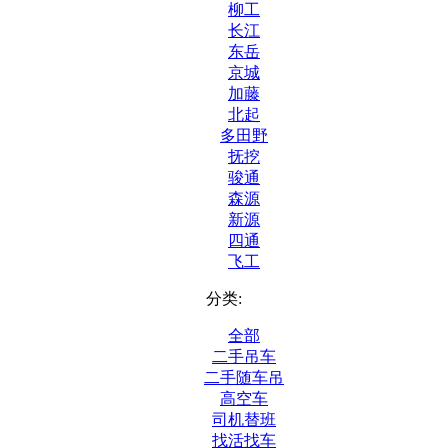
柳工
长江
东岳
京城
加藤
北起
多田野
抚挖
骏通
森源
新源
四通
飞工
分类:
全部
二手吊车
二手随车吊
高空车
司机替班
找活找车