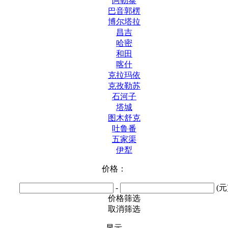
阿勒泰
巴音郭楞
博尔塔拉
昌吉
哈密
和田
喀什
克拉玛依
克孜勒苏
石河子
塔城
图木舒克
吐鲁番
五家渠
伊犁
价格：
-
(元
价格筛选
取消筛选
显示