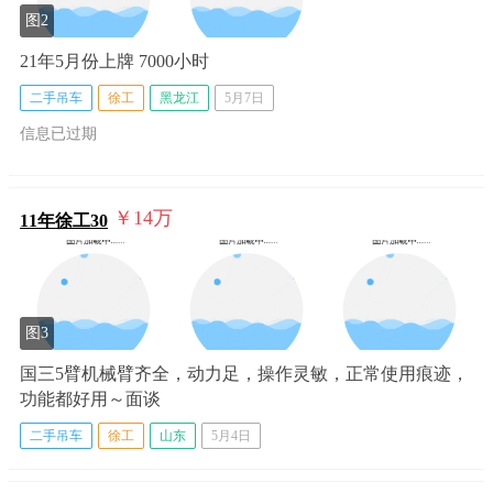
图2
21年5月份上牌 7000小时
二手吊车
徐工
黑龙江
5月7日
信息已过期
￥14
万
11年徐工30
图3
国三5臂机械臂齐全，动力足，操作灵敏，正常使用痕迹，
功能都好用～面谈
二手吊车
徐工
山东
5月4日