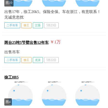
图10
出售17年，徐工20k5。保险全保。车在浙江，有意联系！
无诚意忽扰
二手吊车
徐工
江苏
5月23日
￥1
万
两台25吨5节臂出售12年车
出售吊车
二手吊车
徐工
北京
5月22日
徐工8B5
图4