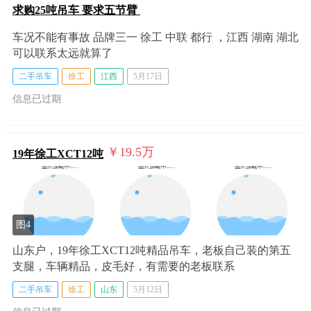
求购25吨吊车 要求五节臂
车况不能有事故 品牌三一 徐工 中联 都行 ，江西 湖南 湖北
可以联系太远就算了
二手吊车
徐工
江西
5月17日
信息已过期
￥19.5
万
19年徐工XCT12吨
图4
山东户，19年徐工XCT12吨精品吊车，老板自己装的第五
支腿，车辆精品，皮毛好，有需要的老板联系
二手吊车
徐工
山东
5月12日