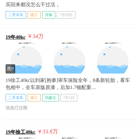
买回来都没怎么干过活，
二手吊车
徐工
河南
7月19日
￥34
万
19年40kc
图9
19徐工40kc以到家[抱拳]审车保险全年，8条新轮胎，看车
包相中，全车原版原漆，后加1.7顿配重…
二手吊车
徐工
内蒙古
7月1日
信息已过期
￥33.8
万
19年徐工40kc