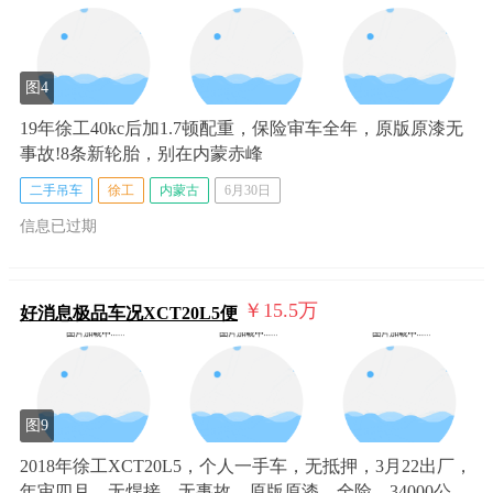
图4
19年徐工40kc后加1.7顿配重，保险审车全年，原版原漆无
事故!8条新轮胎，别在内蒙赤峰
二手吊车
徐工
内蒙古
6月30日
信息已过期
￥15.5
万
好消息极品车况XCT20L5便
图9
2018年徐工XCT20L5，个人一手车，无抵押，3月22出厂，
年审四月，无焊接，无事故，原版原漆，全险，34000公