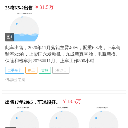
￥31.5
万
25吨K5-2出售
图1
此车出售，2020年11月落籍主臂40米，配重6.3吨，下车驾
驶室xct的，上柴国六发动机，九成新真空胎，电瓶新换。
保险和检车到2026年11月。上车工作800小时…
二手吊车
徐工
吉林
5月24日
信息已过期
￥13.5
万
出售17年20k5，车况很好。