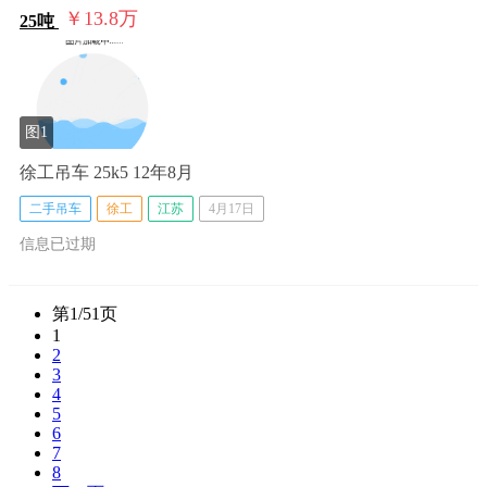
￥13.8
万
25吨
图1
徐工吊车 25k5 12年8月
二手吊车
徐工
江苏
4月17日
信息已过期
第1/51页
1
2
3
4
5
6
7
8