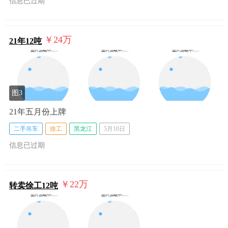
信息已过期
￥24
万
21年12吨
图3
21年五月份上牌
二手吊车
徐工
黑龙江
5月10日
信息已过期
￥22
万
转卖徐工12吨