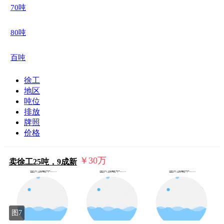
70吨
80吨
百吨
徐工
地区
吨位
排放
牌照
价格
￥30
万
卖徐工25吨，9成新
图7