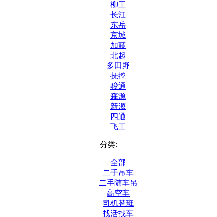
柳工
长江
东岳
京城
加藤
北起
多田野
抚挖
骏通
森源
新源
四通
飞工
分类:
全部
二手吊车
二手随车吊
高空车
司机替班
找活找车