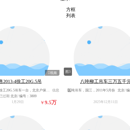
方框
列表
图3
2013-4徐工20G.5吊
八吨柳工吊车三万五千
月徐工20G.5吊车一台，北京户保…
信息
8️⃣吨吊车，国三，2011年5月份
北京/ 编
已过期
北京/ 编号：3809
9.5
万
1月29日
2025年12月11日
￥