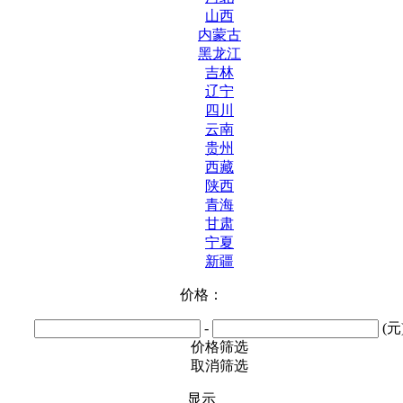
山西
内蒙古
黑龙江
吉林
辽宁
四川
云南
贵州
西藏
陕西
青海
甘肃
宁夏
新疆
价格：
-
(元
价格筛选
取消筛选
显示