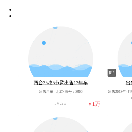
图2
两台25吨5节臂出售12年车
出售
出售吊车
北京/ 编号：3906
出售2013年4
1
万
5月22日
￥