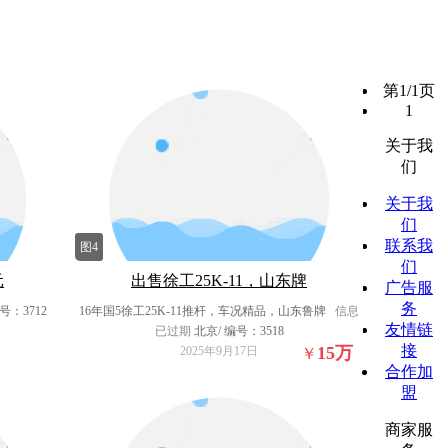
第1/1页
1
关于我
们
关于我
们
联系我
图4
们
元
出售徐工25K-11，山东牌
广告服
务
号：3712
16年国5徐工25K-11推杆，车况精品，山东鲁牌
信息
友情链
已过期
北京/ 编号：3518
接
15
万
2025年9月17日
￥
合作加
盟
商家服