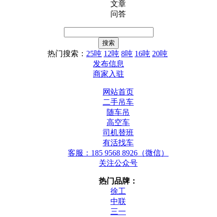
文章
问答
热门搜索：
25吨
12吨
8吨
16吨
20吨
发布信息
商家入驻
网站首页
二手吊车
随车吊
高空车
司机替班
有活找车
客服：185 9568 8926（微信）
关注公众号
热门品牌：
徐工
中联
三一