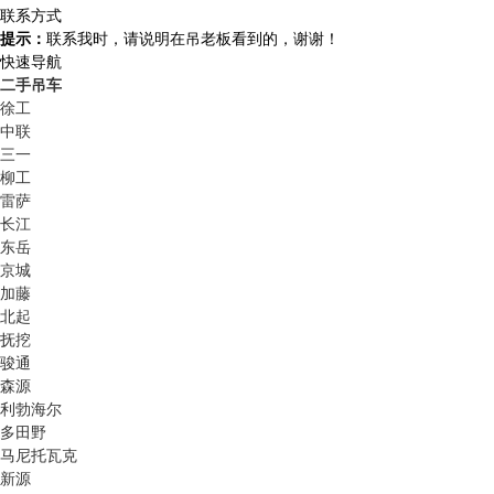
联系方式
提示：
联系我时，请说明在吊老板看到的，谢谢！
快速导航
二手吊车
徐工
中联
三一
柳工
雷萨
长江
东岳
京城
加藤
北起
抚挖
骏通
森源
利勃海尔
多田野
马尼托瓦克
新源