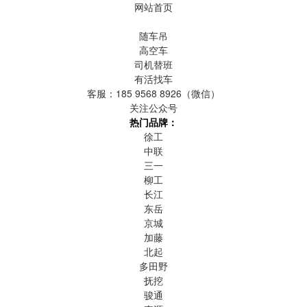
网站首页
二手吊车
随车吊
高空车
司机替班
有活找车
客服：185 9568 8926（微信）
关注公众号
热门品牌：
徐工
中联
三一
柳工
长江
东岳
京城
加藤
北起
多田野
抚挖
骏通