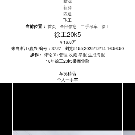
森源
新源
四通
飞工
当前位置：
首页
-
全部信息
-
二手吊车
-
徐工
徐工20k5
￥16.8万
来自
浙江/嘉兴
|
编号：3727
|
浏览
5155
|
2025/12/14 16:56:50
操作：
评论(0)
管理
收藏
举报
生成海报
18年
徐工
20k5带商业险
车况精品
个人一手车